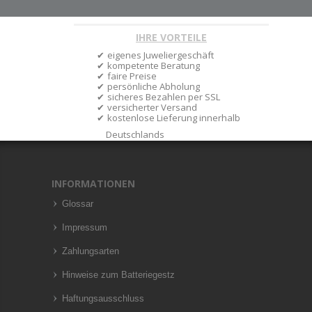
IHRE VORTEILE
eigenes Juweliergeschäft
kompetente Beratung
faire Preise
persönliche Abholung
sicheres Bezahlen per SSL
versicherter Versand
kostenlose Lieferung innerhalb
Deutschlands
INFORMATIONEN
Glossar
Impressum
Zahlungsarten
Hinweise zum Batteriegestz
Haftungsausschluss