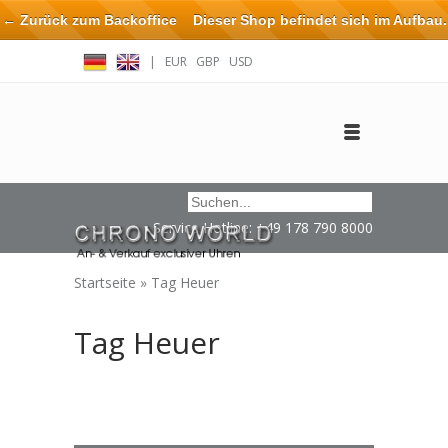
← Zurück zum Backoffice
Dieser Shop befindet sich im Aufbau.
Eventuell können nicht alle Bestellungen eingehalten oder erfüllt
|
EUR
GBP
USD
werden.
Anmelden
Benutzerkonto anlegen
Impressum / Kontakt
Service Hotline: +49 178 790 8000
Startseite
»
Tag Heuer
Tag Heuer