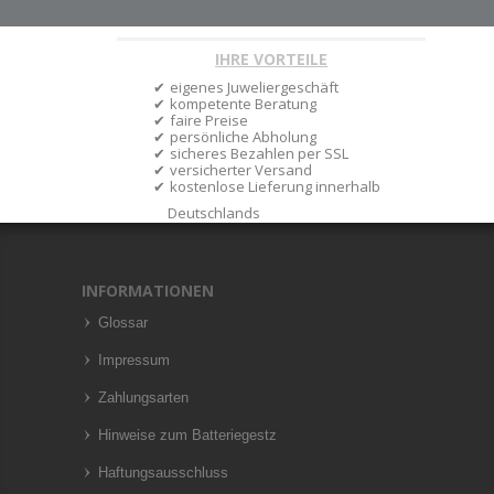
IHRE VORTEILE
eigenes Juweliergeschäft
kompetente Beratung
faire Preise
persönliche Abholung
sicheres Bezahlen per SSL
versicherter Versand
kostenlose Lieferung innerhalb
Deutschlands
INFORMATIONEN
Glossar
Impressum
Zahlungsarten
Hinweise zum Batteriegestz
Haftungsausschluss