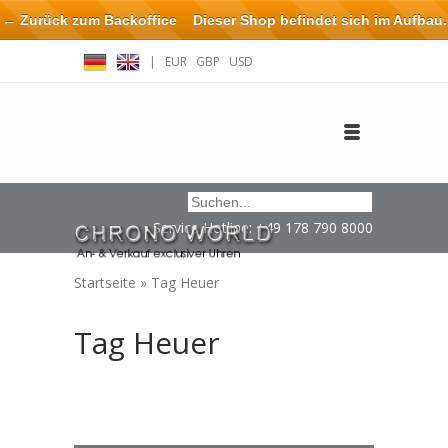
← Zurück zum Backoffice
Dieser Shop befindet sich im Aufbau.
Eventuell können nicht alle Bestellungen eingehalten oder erfüllt
|
EUR
GBP
USD
werden.
Anmelden
Benutzerkonto anlegen
Impressum / Kontakt
Service Hotline: +49 178 790 8000
Startseite
»
Tag Heuer
Tag Heuer