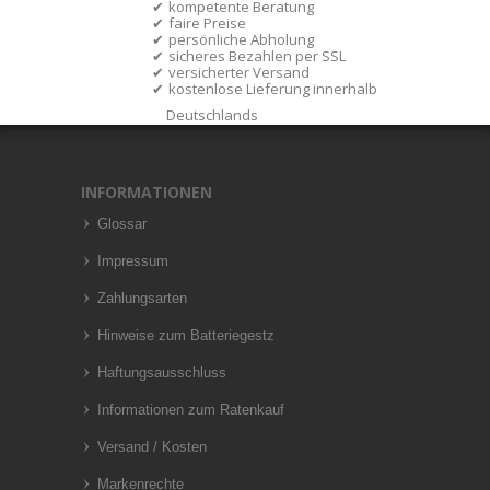
kompetente Beratung
faire Preise
persönliche Abholung
sicheres Bezahlen per SSL
versicherter Versand
kostenlose Lieferung innerhalb
Deutschlands
INFORMATIONEN
Glossar
Impressum
Zahlungsarten
Hinweise zum Batteriegestz
Haftungsausschluss
Informationen zum Ratenkauf
Versand / Kosten
Markenrechte