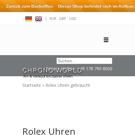
← Zurück zum Backoffice
Dieser Shop befindet sich im Aufbau.
Eventuell können nicht alle Bestellungen eingehalten oder erfüllt
|
EUR
GBP
USD
werden.
Anmelden
Benutzerkonto anlegen
Impressum / Kontakt
Service Hotline: +49 178 790 8000
Startseite
»
Rolex Uhren gebraucht
Rolex Uhren