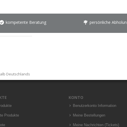
kompetente Beratung
persönliche Abholun
halb Deutschlands
KTE
KONTO
rodukte
Benutzerkonto Information
te Produkte
Meine Bestellungen
ote
Meine Nachrichten (Tickets)