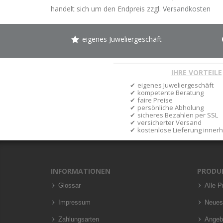
handelt sich um den Endpreis zzgl.
Versandkosten
eigenes Juweliergeschäft
IHRE VORTEILE
eigenes Juweliergeschäft
kompetente Beratung
faire Preise
persönliche Abholung
sicheres Bezahlen per SSL
versicherter Versand
kostenlose Lieferung inner
INFORMATIONEN
PRODU
Glossar
Alle P
Impressum
Neues
Zahlungsarten
Angeb