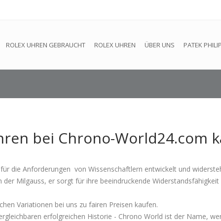
efindet sich im Aufbau. Eventuell können nicht alle Bestellungen
ROLEX UHREN GEBRAUCHT
ROLEX UHREN
ÜBER UNS
PATEK PHILI
uhren bei Chrono-World24.com 
 für die Anforderungen von Wissenschaftlern entwickelt und widerste
n der Milgauss, er sorgt für ihre beeindruckende Widerstandsfähigkei
ichen Variationen bei uns zu fairen Preisen kaufen.
nvergleichbaren erfolgreichen Historie - Chrono World ist der Name, wen