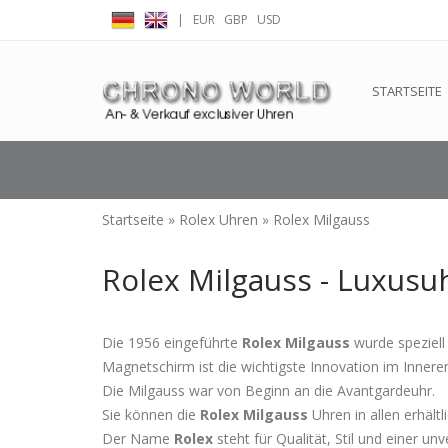
|
EUR
GBP
USD
← Zurück zum Backoffice
Dieser Shop b
STARTSEITE
Startseite
»
Rolex Uhren
»
Rolex Milgauss
Rolex Milgauss - Luxus
Die 1956 eingeführte
Rolex
Milgauss
wurde speziell
Magnetschirm ist die wichtigste Innovation im Innere
Die Milgauss war von Beginn an die Avantgardeuhr.
Sie können die
Rolex Milgauss
Uhren in allen erhältl
Der Name
Rolex
steht für Qualität, Stil und einer u