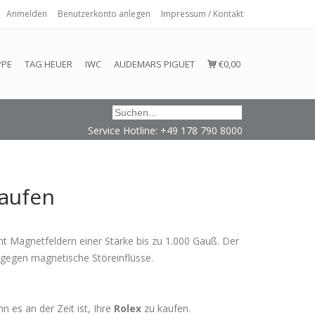
Anmelden
Benutzerkonto anlegen
Impressum / Kontakt
 eingehalten oder erfüllt werden.
PPE
TAG HEUER
IWC
AUDEMARS PIGUET
€0,00
Service Hotline: +49 178 790 8000
kaufen
ht Magnetfeldern einer Stärke bis zu 1.000 Gauß. Der
t gegen magnetische Störeinflüsse.
n es an der Zeit ist, Ihre
Rolex
zu kaufen.