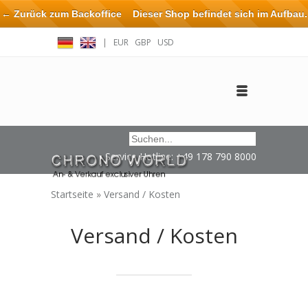
← Zurück zum Backoffice
Dieser Shop befindet sich im Aufbau.
Eventuell können nicht alle Bestellungen eingehalten oder erfüllt
|
EUR
GBP
USD
werden.
Anmelden
Benutzerkonto anlegen
Impressum / Kontakt
Service Hotline: +49 178 790 8000
Startseite
»
Versand / Kosten
Versand / Kosten