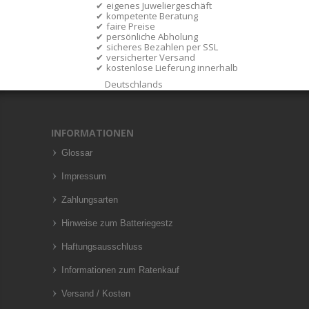
eigenes Juweliergeschäft
kompetente Beratung
faire Preise
persönliche Abholung
sicheres Bezahlen per SSL
versicherter Versand
kostenlose Lieferung innerhalb
Deutschlands
INFORMATIONEN
Glossar
Impressum
Zahlungsarten
Hinweise zum Batteriegestz
Haftungsausschluss
Informationen zum Ratenkauf
Versand / Kosten