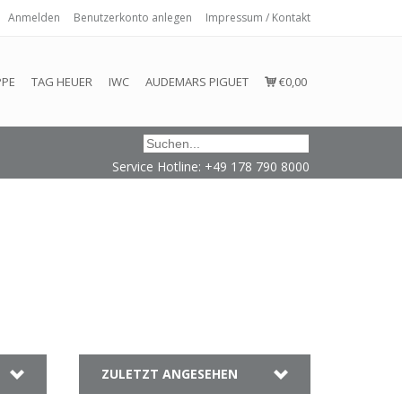
Anmelden
Benutzerkonto anlegen
Impressum / Kontakt
 eingehalten oder erfüllt werden.
PPE
TAG HEUER
IWC
AUDEMARS PIGUET
€0,00
Service Hotline: +49 178 790 8000
ZULETZT ANGESEHEN