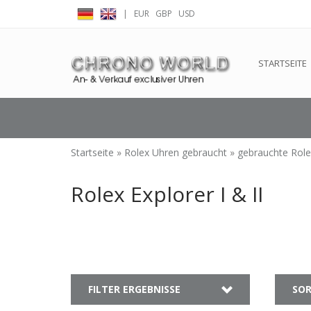
|
EUR
GBP
USD
← Zurück zum Backoffice
Dieser Shop b
STARTSEITE
Startseite
»
Rolex Uhren gebraucht
»
gebrauchte Rol
Rolex Explorer I & II
FILTER ERGEBNISSE
SOR