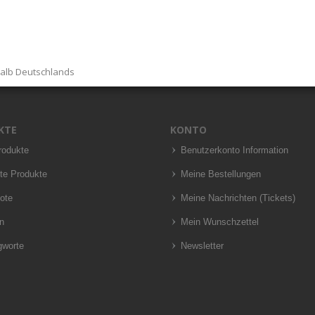
halb Deutschlands
KTE
KONTO
rodukte
Benutzerkonto Information
te Produkte
Meine Bestellungen
ote
Meine Nachrichten (Tickets)
n
Mein Wunschzettel
gworte
Newsletter