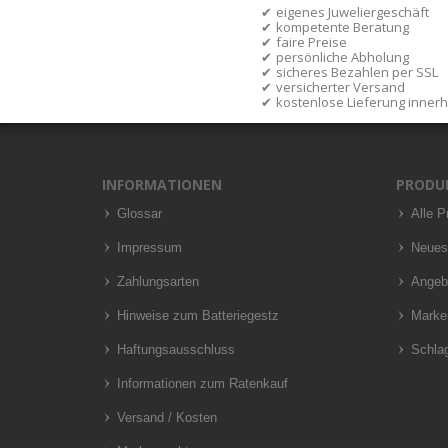
eigenes Juweliergeschäft
kompetente Beratung
faire Preise
persönliche Abholung
sicheres Bezahlen per SSL
versicherter Versand
kostenlose Lieferung inner
INFORMATIONEN
PRODU
Glossar
Alle P
Impressum
Neues
Zahlungsarten
Angeb
Hinweise zum Batteriegestz
Marke
Haftungsausschluss
Schla
Informationen zum Ratenkauf
Versand / Kosten