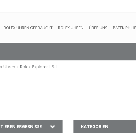
efindet sich im Aufbau. Eventuell können nicht alle Bestellungen
ROLEX UHREN GEBRAUCHT
ROLEX UHREN
ÜBER UNS
PATEK PHILI
ex Uhren
»
Rolex Explorer I & II
TIEREN ERGEBNISSE
KATEGORIEN