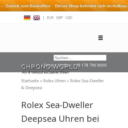
← Zurück zum Backoffice
Dieser Shop befindet sich im Aufbau.
Eventuell können nicht alle Bestellungen eingehalten oder erfüllt
|
EUR
GBP
USD
werden.
Anmelden
Benutzerkonto anlegen
Impressum / Kontakt
Service Hotline: +49 178 790 8000
Startseite
»
Rolex Uhren
»
Rolex Sea-Dweller
& Deepsea
Rolex Sea-Dweller
Deepsea Uhren bei