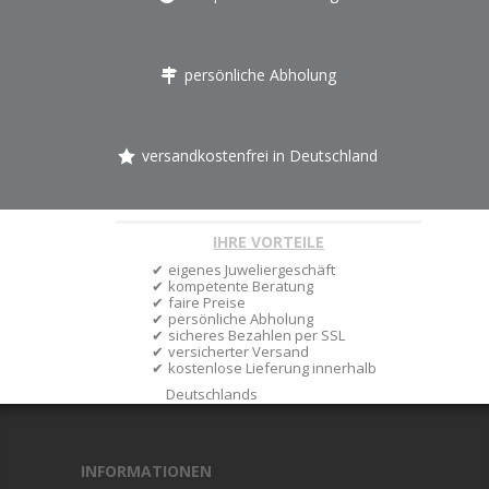
persönliche Abholung
versandkostenfrei in Deutschland
IHRE VORTEILE
eigenes Juweliergeschäft
kompetente Beratung
faire Preise
persönliche Abholung
sicheres Bezahlen per SSL
versicherter Versand
kostenlose Lieferung innerhalb
Deutschlands
INFORMATIONEN