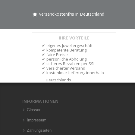
versandkostenfrei in Deutschland
IHRE VORTEILE
eigenes Juweliergeschäft
kompetente Beratung
faire Preise
persönliche Abholung
sicheres Bezahlen per SSL
versicherter Versand
kostenlose Lieferung innerhalb
Deutschlands
INFORMATIONEN
Glossar
Impressum
Zahlungsarten