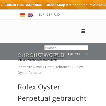
← Zurück zum Backoffice
Dieser Shop befindet sich im Aufbau.
Eventuell können nicht alle Bestellungen eingehalten oder erfüllt
|
EUR
GBP
USD
werden.
Anmelden
Benutzerkonto anlegen
Impressum / Kontakt
Service Hotline: +49 178 790 8000
Startseite
»
Rolex Uhren gebraucht
»
Rolex
Oyster Perpetual
Rolex Oyster
Perpetual gebraucht