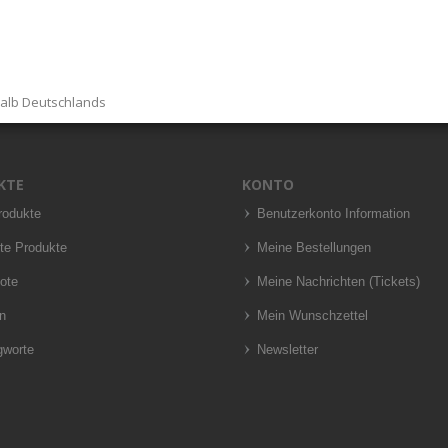
halb Deutschlands
KTE
KONTO
rodukte
Benutzerkonto Information
te Produkte
Meine Bestellungen
ote
Meine Nachrichten (Tickets)
n
Mein Wunschzettel
gworte
Newsletter