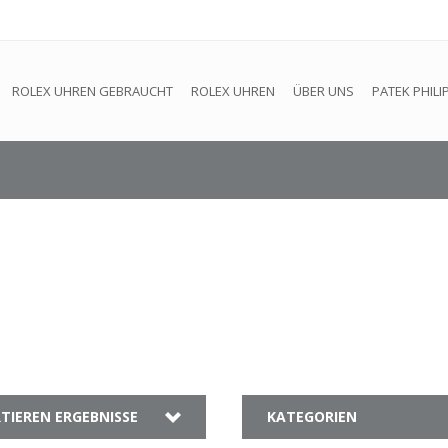
efindet sich im Aufbau. Eventuell können nicht alle Bestellungen
ROLEX UHREN GEBRAUCHT
ROLEX UHREN
ÜBER UNS
PATEK PHILI
TIEREN ERGEBNISSE
KATEGORIEN