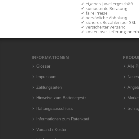
eigenes Juweliergeschäft
kompetente Beratung
faire Preise
persönliche Abholung
sicheres Bezahlen per SSL
versicherter Versand
kostenlose Lieferung inner
INFORMATIONEN
PRODU
Glossar
Alle P
Impressum
Neues
Zahlungsarten
Angeb
Hinweise zum Batteriegestz
Marke
Haftungsausschluss
Schla
Informationen zum Ratenkauf
Versand / Kosten