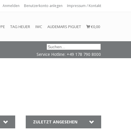
Anmelden
Benutzerkonto anlegen
Impressum / Kontakt
 eingehalten oder erfüllt werden.
PPE
TAG HEUER
IWC
AUDEMARS PIGUET
€0,00
Service Hotline: +49 178 790 8000
ZULETZT ANGESEHEN