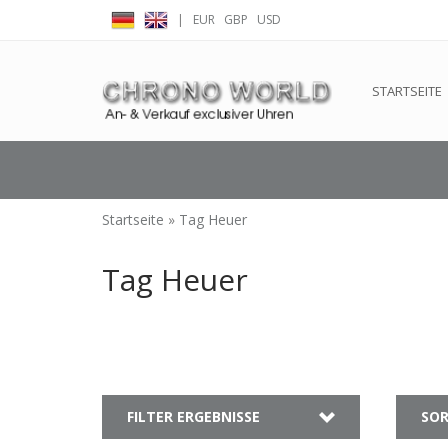
|
EUR
GBP
USD
← Zurück zum Backoffice
Dieser Shop b
STARTSEITE
Startseite
»
Tag Heuer
Tag Heuer
FILTER ERGEBNISSE
SOR