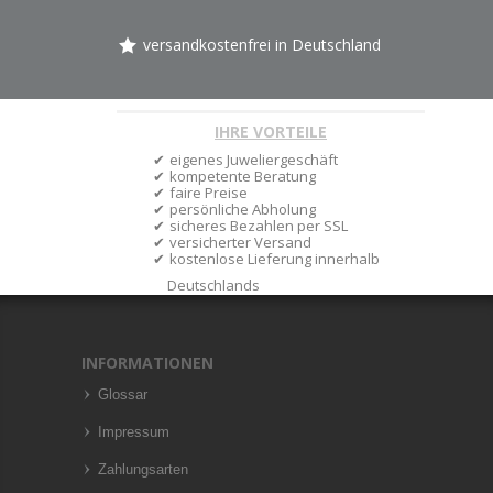
versandkostenfrei in Deutschland
IHRE VORTEILE
eigenes Juweliergeschäft
kompetente Beratung
faire Preise
persönliche Abholung
sicheres Bezahlen per SSL
versicherter Versand
kostenlose Lieferung innerhalb
Deutschlands
INFORMATIONEN
Glossar
Impressum
Zahlungsarten