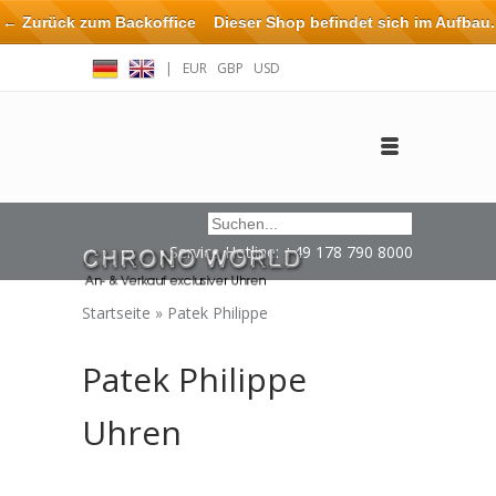
← Zurück zum Backoffice
Dieser Shop befindet sich im Aufbau.
Eventuell können nicht alle Bestellungen eingehalten oder erfüllt
|
EUR
GBP
USD
werden.
Anmelden
Benutzerkonto anlegen
Impressum / Kontakt
Service Hotline: +49 178 790 8000
Startseite
»
Patek Philippe
Patek Philippe
Uhren