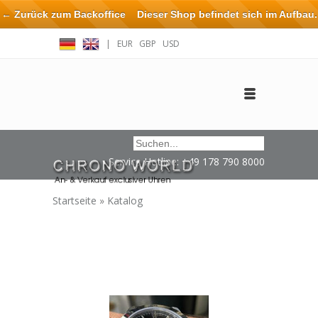
← Zurück zum Backoffice
Dieser Shop befindet sich im Aufbau.
Eventuell können nicht alle Bestellungen eingehalten oder erfüllt
|
EUR
GBP
USD
werden.
Anmelden
Benutzerkonto anlegen
Impressum / Kontakt
Service Hotline: +49 178 790 8000
Startseite
»
Katalog