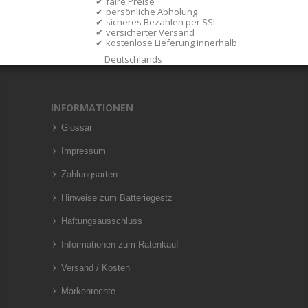
faire Preise
persönliche Abholung
sicheres Bezahlen per SSL
versicherter Versand
kostenlose Lieferung innerhalb
Deutschlands
INFORMATIONEN
Glossar
Impressum
Zahlungsarten
Hinweise zum Batteriegestz
Haftungsausschluss
Informationen zum Ratenkauf
Versand / Kosten
Markenrechte