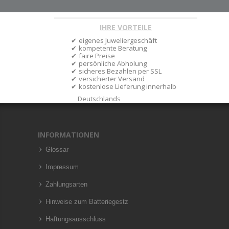
IHRE VORTEILE
eigenes Juweliergeschäft
kompetente Beratung
faire Preise
persönliche Abholung
sicheres Bezahlen per SSL
versicherter Versand
kostenlose Lieferung innerhalb
Deutschlands
INFORMATIONEN
Glossar
Impressum
Zahlungsarten
Hinweise zum Batteriegestz
Haftungsausschluss