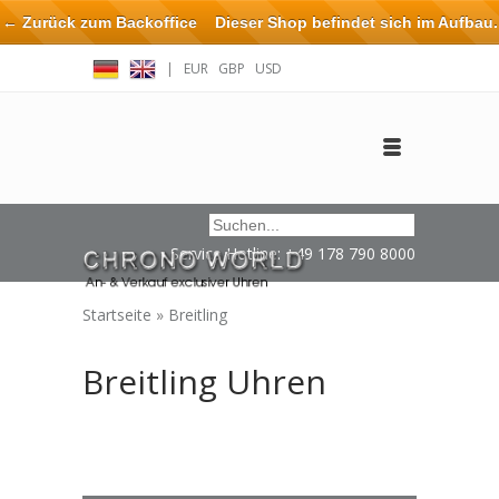
← Zurück zum Backoffice
Dieser Shop befindet sich im Aufbau.
Eventuell können nicht alle Bestellungen eingehalten oder erfüllt
|
EUR
GBP
USD
werden.
Anmelden
Benutzerkonto anlegen
Impressum / Kontakt
Service Hotline: +49 178 790 8000
Startseite
»
Breitling
Breitling Uhren