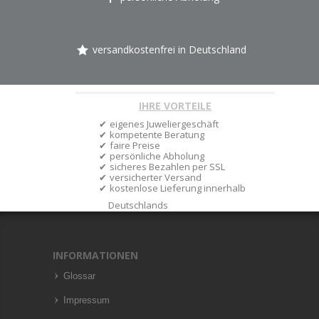
versandkostenfrei in Deutschland
IHRE VORTEILE
eigenes Juweliergeschäft
kompetente Beratung
faire Preise
persönliche Abholung
sicheres Bezahlen per SSL
versicherter Versand
kostenlose Lieferung innerhalb
Deutschlands
INFORMATIONEN
Glossar
Impressum