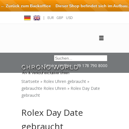
← Zurück zum Backoffice
Dieser Shop befindet sich im Aufbau.
Eventuell können nicht alle Bestellungen eingehalten oder erfüllt
|
EUR
GBP
USD
werden.
Anmelden
Benutzerkonto anlegen
Impressum / Kontakt
Service Hotline: +49 178 790 8000
Startseite
»
Rolex Uhren gebraucht
»
gebrauchte Rolex Uhren
»
Rolex Day Date
gebraucht
Rolex Day Date
gebraucht