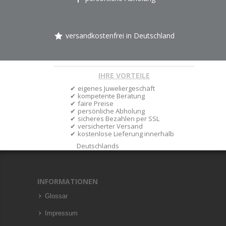
versandkostenfrei in Deutschland
IHRE VORTEILE
eigenes Juweliergeschäft
kompetente Beratung
faire Preise
persönliche Abholung
sicheres Bezahlen per SSL
versicherter Versand
kostenlose Lieferung innerhalb
Deutschlands
INFORMATIONEN
Glossar
Impressum