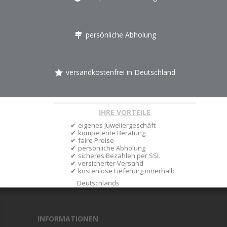
persönliche Abholung
versandkostenfrei in Deutschland
IHRE VORTEILE
eigenes Juweliergeschäft
kompetente Beratung
faire Preise
persönliche Abholung
sicheres Bezahlen per SSL
versicherter Versand
kostenlose Lieferung innerhalb
Deutschlands
INFORMATIONEN