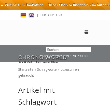
← Zurück zum Backoffice
Dieser Shop befindet sich im Aufbau.
Eventuell können nicht alle Bestellungen eingehalten oder erfüllt
|
EUR
GBP
USD
werden.
Anmelden
Benutzerkonto anlegen
Impressum / Kontakt
Service Hotline: +49 178 790 8000
Startseite
»
Schlagworte
»
Luxusuhren
gebraucht
Artikel mit
Schlagwort