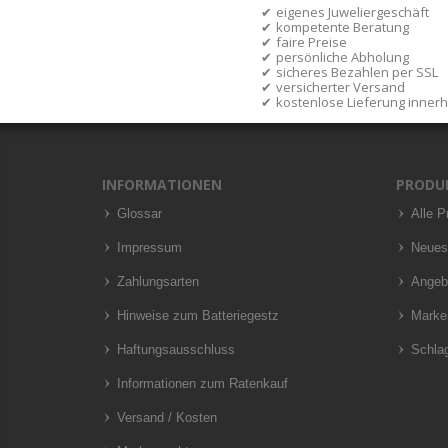
eigenes Juweliergeschäft
kompetente Beratung
faire Preise
persönliche Abholung
sicheres Bezahlen per SSL
versicherter Versand
kostenlose Lieferung inner
INFORMATIONEN
PRODU
Glossar
Alle P
Impressum
Neues
Zahlungsarten
Angeb
Hinweise zum Batteriegestz
Marke
Haftungsausschluss
Schla
Informationen zum Ratenkauf
Versand / Kosten