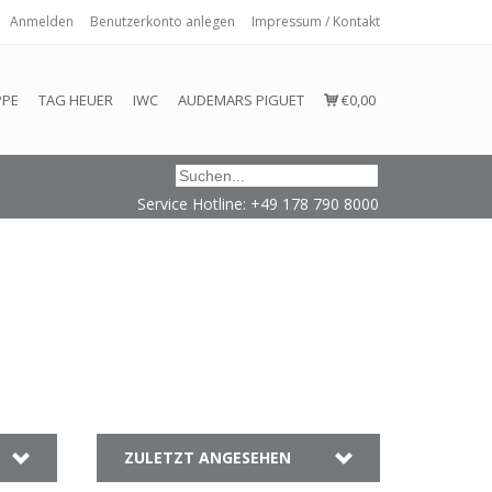
Anmelden
Benutzerkonto anlegen
Impressum / Kontakt
 eingehalten oder erfüllt werden.
PPE
TAG HEUER
IWC
AUDEMARS PIGUET
€0,00
Service Hotline: +49 178 790 8000
ZULETZT ANGESEHEN