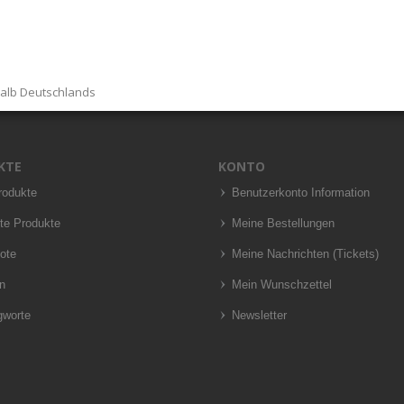
halb Deutschlands
KTE
KONTO
rodukte
Benutzerkonto Information
te Produkte
Meine Bestellungen
ote
Meine Nachrichten (Tickets)
n
Mein Wunschzettel
gworte
Newsletter