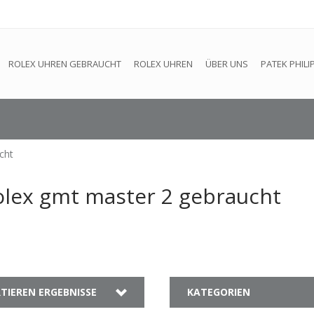
efindet sich im Aufbau. Eventuell können nicht alle Bestellungen
ROLEX UHREN GEBRAUCHT
ROLEX UHREN
ÜBER UNS
PATEK PHILI
cht
rolex gmt master 2 gebraucht
TIEREN ERGEBNISSE
KATEGORIEN