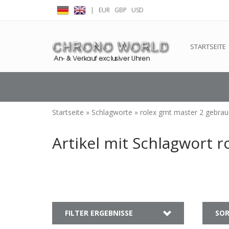
|
EUR
GBP
USD
← Zurück zum Backoffice
Dieser Shop b
STARTSEITE
Startseite
»
Schlagworte
»
rolex gmt master 2 gebrau
Artikel mit Schlagwort 
FILTER ERGEBNISSE
SOR