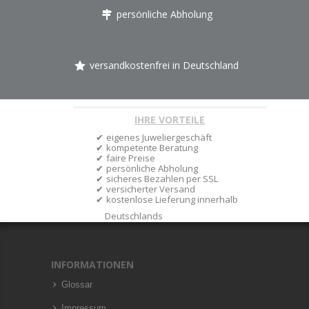
persönliche Abholung
versandkostenfrei in Deutschland
IHRE VORTEILE
eigenes Juweliergeschäft
kompetente Beratung
faire Preise
persönliche Abholung
sicheres Bezahlen per SSL
versicherter Versand
kostenlose Lieferung innerhalb
Deutschlands
INFORMATIONEN
Glossar
Impressum