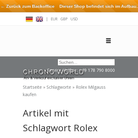
← Zurück zum Backoffice
Dieser Shop befindet sich im Aufbau.
Eventuell können nicht alle Bestellungen eingehalten oder erfüllt
|
EUR
GBP
USD
werden.
Anmelden
Benutzerkonto anlegen
Impressum / Kontakt
Service Hotline: +49 178 790 8000
Startseite
»
Schlagworte
»
Rolex Milgauss
kaufen
Artikel mit
Schlagwort Rolex