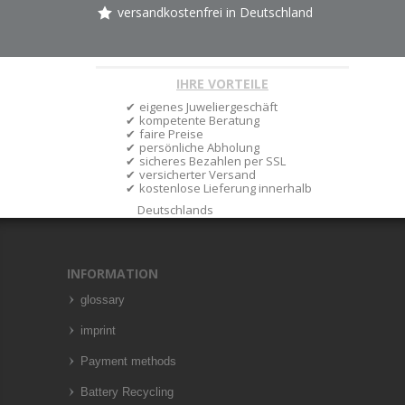
versandkostenfrei in Deutschland
IHRE VORTEILE
eigenes Juweliergeschäft
kompetente Beratung
faire Preise
persönliche Abholung
sicheres Bezahlen per SSL
versicherter Versand
kostenlose Lieferung innerhalb
Deutschlands
INFORMATION
glossary
imprint
Payment methods
Battery Recycling