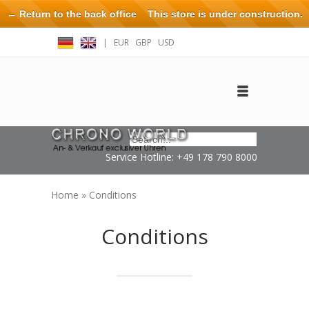
← Return to the back office
This store is under construction.
Any orders placed will not be honored or fulfilled.
|
EUR
GBP
USD
Log in
Create an account
Contact
Service Hotline: +49 178 790 8000
Home
»
Conditions
Conditions