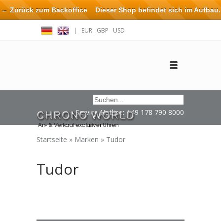
← Zurück zum Backoffice
Dieser Shop befindet sich im Aufbau.
Eventuell können nicht alle Bestellungen eingehalten oder erfüllt
|
EUR
GBP
USD
werden.
Anmelden
Benutzerkonto anlegen
Impressum / Kontakt
Service Hotline: +49 178 790 8000
Startseite
»
Marken
»
Tudor
Tudor