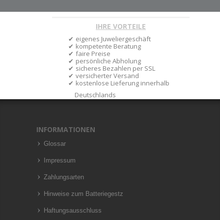
IHRE VORTEILE
eigenes Juweliergeschäft
kompetente Beratung
faire Preise
persönliche Abholung
sicheres Bezahlen per SSL
versicherter Versand
kostenlose Lieferung innerhalb
Deutschlands
INFORMATIONEN
Glossar
Impressum
Zahlungsarten
Hinweise zum Batteriegestz
Haftungsausschluss