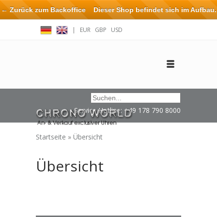
← Zurück zum Backoffice
Dieser Shop befindet sich im Aufbau.
Eventuell können nicht alle Bestellungen eingehalten oder erfüllt
|
EUR
GBP
USD
werden.
Anmelden
Benutzerkonto anlegen
Impressum / Kontakt
Service Hotline: +49 178 790 8000
Startseite
»
Übersicht
Übersicht