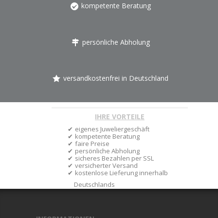
kompetente Beratung
persönliche Abholung
versandkostenfrei in Deutschland
IHRE VORTEILE
eigenes Juweliergeschäft
kompetente Beratung
faire Preise
persönliche Abholung
sicheres Bezahlen per SSL
versicherter Versand
kostenlose Lieferung innerhalb
Deutschlands