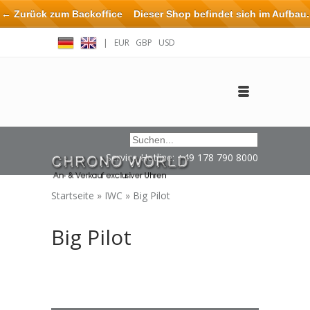
← Zurück zum Backoffice
Dieser Shop befindet sich im Aufbau.
Eventuell können nicht alle Bestellungen eingehalten oder erfüllt
|
EUR
GBP
USD
werden.
Anmelden
Benutzerkonto anlegen
Impressum / Kontakt
Service Hotline: +49 178 790 8000
Startseite
»
IWC
»
Big Pilot
Big Pilot