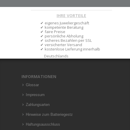
IHRE VORTEILE
eigenes Juweliergeschäft
kompetente Beratung
faire Preise
persönliche Abholung
sicheres Bezahlen per SSL
versicherter Versand
kostenlose Lieferung innerhalb
Deutschlands
INFORMATIONEN
Glossar
Impressum
Zahlungsarten
Hinweise zum Batteriegestz
Haftungsausschluss