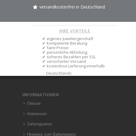
versandkostenfrei in Deutschland
IHRE VORTEILE
eigenes Juweliergeschäft
kompetente Beratung
faire Preise
persönliche Abholung
sicheres Bezahlen per SSL
versicherter Versand
kostenlose Lieferung innerhalb
Deutschlands
INFORMATIONEN
Glossar
Impressum
Zahlungsarten
Hinweise zum Batteriegestz