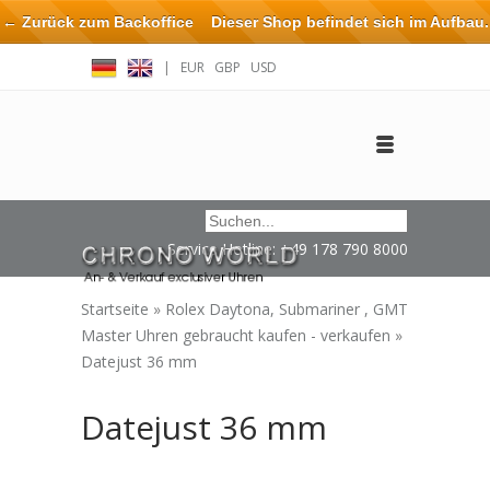
← Zurück zum Backoffice
Dieser Shop befindet sich im Aufbau.
Eventuell können nicht alle Bestellungen eingehalten oder erfüllt
|
EUR
GBP
USD
werden.
Anmelden
Benutzerkonto anlegen
Impressum / Kontakt
Service Hotline: +49 178 790 8000
Startseite
»
Rolex Daytona, Submariner , GMT
Master Uhren gebraucht kaufen - verkaufen
»
Datejust 36 mm
Datejust 36 mm