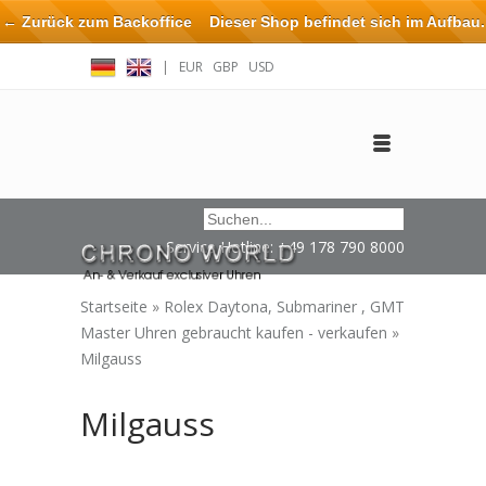
← Zurück zum Backoffice
Dieser Shop befindet sich im Aufbau.
Eventuell können nicht alle Bestellungen eingehalten oder erfüllt
|
EUR
GBP
USD
werden.
Anmelden
Benutzerkonto anlegen
Impressum / Kontakt
Service Hotline: +49 178 790 8000
Startseite
»
Rolex Daytona, Submariner , GMT
Master Uhren gebraucht kaufen - verkaufen
»
Milgauss
Milgauss