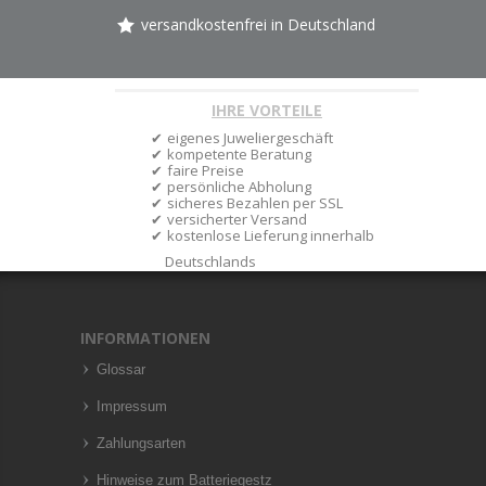
versandkostenfrei in Deutschland
IHRE VORTEILE
eigenes Juweliergeschäft
kompetente Beratung
faire Preise
persönliche Abholung
sicheres Bezahlen per SSL
versicherter Versand
kostenlose Lieferung innerhalb
Deutschlands
INFORMATIONEN
Glossar
Impressum
Zahlungsarten
Hinweise zum Batteriegestz