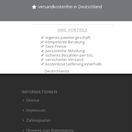
versandkostenfrei in Deutschland
IHRE VORTEILE
eigenes Juweliergeschäft
kompetente Beratung
faire Preise
persönliche Abholung
sicheres Bezahlen per SSL
versicherter Versand
kostenlose Lieferung innerhalb
Deutschlands
INFORMATIONEN
Glossar
Impressum
Zahlungsarten
Hinweise zum Batteriegestz