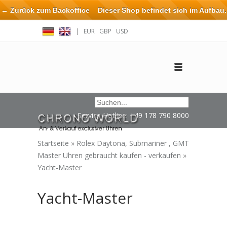
← Zurück zum Backoffice
Dieser Shop befindet sich im Aufbau.
Eventuell können nicht alle Bestellungen eingehalten oder erfüllt
|
EUR
GBP
USD
werden.
Anmelden
Benutzerkonto anlegen
Impressum / Kontakt
Service Hotline: +49 178 790 8000
Startseite
»
Rolex Daytona, Submariner , GMT
Master Uhren gebraucht kaufen - verkaufen
»
Yacht-Master
Yacht-Master