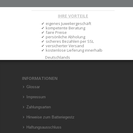
IHRE VORTEILE
eigenes Juweliergeschäft
kompetente Beratung
faire Preise
persönliche Abholung
sicheres Bezahlen per SSL
versicherter Versand
kostenlose Lieferung innerhalb
Deutschlands
INFORMATIONEN
Glossar
Impressum
Zahlungsarten
Hinweise zum Batteriegestz
Haftungsausschluss