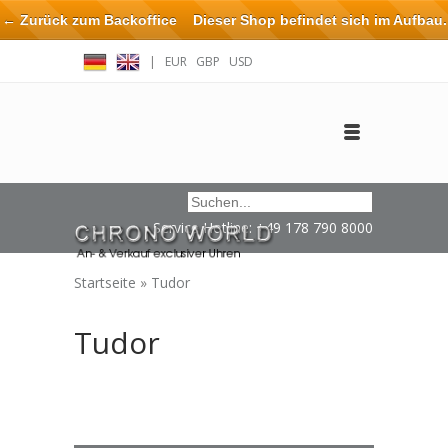
← Zurück zum Backoffice
Dieser Shop befindet sich im Aufbau.
Eventuell können nicht alle Bestellungen eingehalten oder erfüllt
|
EUR
GBP
USD
werden.
Anmelden
Benutzerkonto anlegen
Impressum / Kontakt
Service Hotline: +49 178 790 8000
Startseite
»
Tudor
Tudor