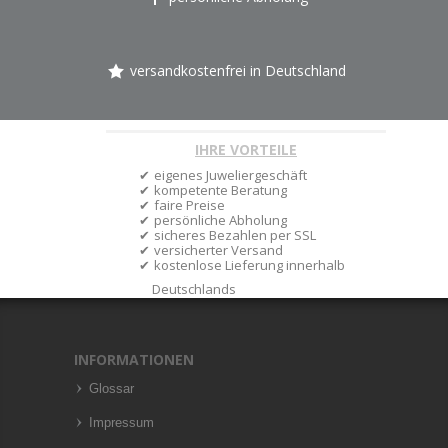
versandkostenfrei in Deutschland
IHRE VORTEILE
eigenes Juweliergeschäft
kompetente Beratung
faire Preise
persönliche Abholung
sicheres Bezahlen per SSL
versicherter Versand
kostenlose Lieferung innerhalb
Deutschlands
INFORMATIONEN
Glossar
Impressum