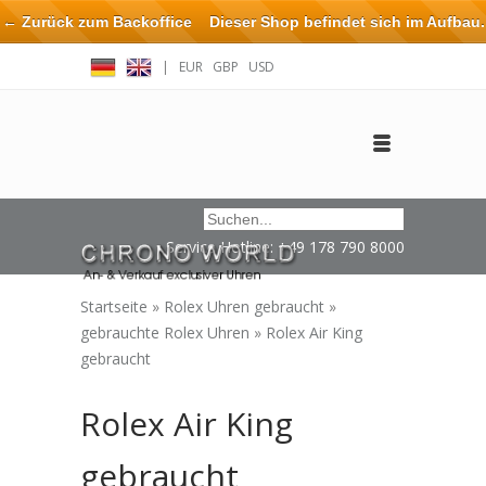
← Zurück zum Backoffice
Dieser Shop befindet sich im Aufbau.
Eventuell können nicht alle Bestellungen eingehalten oder erfüllt
|
EUR
GBP
USD
werden.
Anmelden
Benutzerkonto anlegen
Impressum / Kontakt
Service Hotline: +49 178 790 8000
Startseite
»
Rolex Uhren gebraucht
»
gebrauchte Rolex Uhren
»
Rolex Air King
gebraucht
Rolex Air King
gebraucht