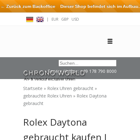
← Zurück zum Backoffice
Dieser Shop befindet sich im Aufbau.
Eventuell können nicht alle Bestellungen eingehalten oder erfüllt
|
EUR
GBP
USD
werden.
Anmelden
Benutzerkonto anlegen
Impressum / Kontakt
Service Hotline: +49 178 790 8000
Startseite
»
Rolex Uhren gebraucht
»
gebrauchte Rolex Uhren
»
Rolex Daytona
gebraucht
Rolex Daytona
gebraucht kaufen I