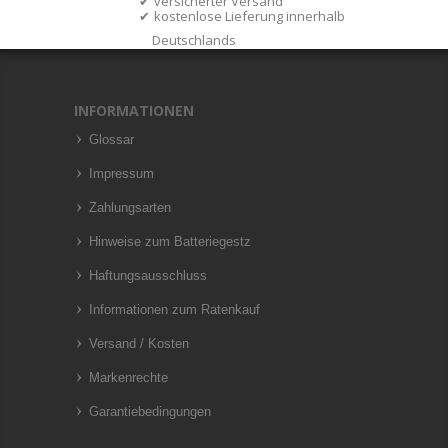
versicherter Versand
kostenlose Lieferung innerhalb
Deutschlands
INFORMATIONEN
Glossar
Impressum
Zahlungsarten
Hinweise zum Batteriegestz
Haftungsausschluss
Informationen zum Ratenkauf
Versand / Kosten
Markenrechte
Garantiebedingungen