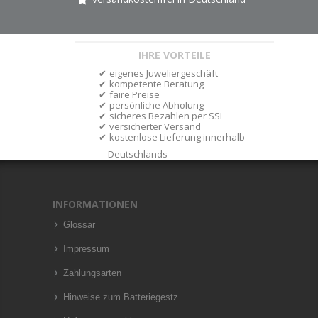
IHRE VORTEILE
eigenes Juweliergeschäft
kompetente Beratung
faire Preise
persönliche Abholung
sicheres Bezahlen per SSL
versicherter Versand
kostenlose Lieferung innerhalb
Deutschlands
INFORMATIONEN
Glossar
Impressum
Zahlungsarten
Hinweise zum Batteriegestz