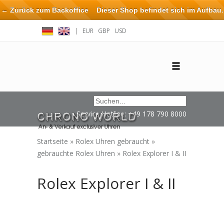
← Zurück zum Backoffice
Dieser Shop befindet sich im Aufbau.
Eventuell können nicht alle Bestellungen eingehalten oder erfüllt
|
EUR
GBP
USD
werden.
Anmelden
Benutzerkonto anlegen
Impressum / Kontakt
Service Hotline: +49 178 790 8000
Startseite
»
Rolex Uhren gebraucht
»
gebrauchte Rolex Uhren
»
Rolex Explorer I & II
Rolex Explorer I & II