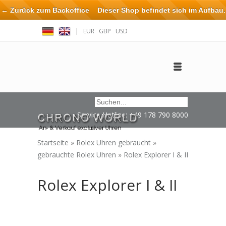
← Zurück zum Backoffice
Dieser Shop befindet sich im Aufbau.
Eventuell können nicht alle Bestellungen eingehalten oder erfüllt
|
EUR
GBP
USD
werden.
Anmelden
Benutzerkonto anlegen
Impressum / Kontakt
Service Hotline: +49 178 790 8000
Startseite
»
Rolex Uhren gebraucht
»
gebrauchte Rolex Uhren
»
Rolex Explorer I & II
Rolex Explorer I & II