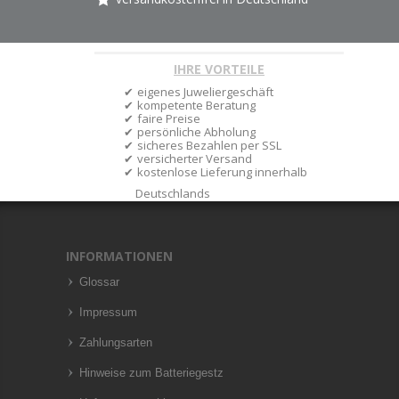
IHRE VORTEILE
eigenes Juweliergeschäft
kompetente Beratung
faire Preise
persönliche Abholung
sicheres Bezahlen per SSL
versicherter Versand
kostenlose Lieferung innerhalb
Deutschlands
INFORMATIONEN
Glossar
Impressum
Zahlungsarten
Hinweise zum Batteriegestz