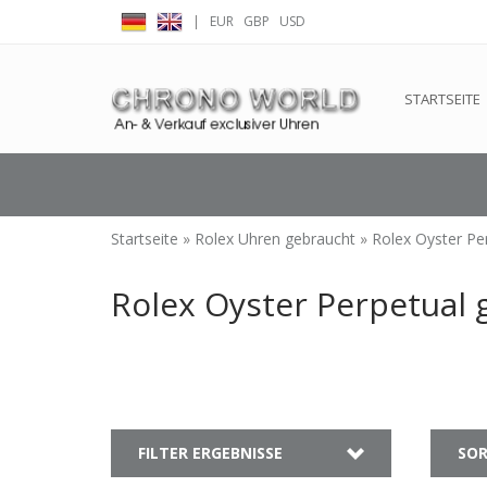
|
EUR
GBP
USD
← Zurück zum Backoffice
Dieser Shop b
STARTSEITE
Startseite
»
Rolex Uhren gebraucht
»
Rolex Oyster Pe
Rolex Oyster Perpetual 
FILTER ERGEBNISSE
SOR