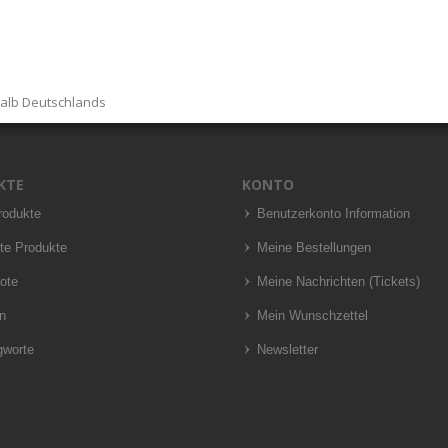
halb Deutschlands
KTE
KONTO
rodukte
Benutzerkonto Information
te Produkte
Meine Bestellungen
ote
Meine Nachrichten (Tickets)
n
Mein Wunschzettel
gworte
Newsletter