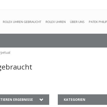
efindet sich im Aufbau. Eventuell können nicht alle Bestellungen
ROLEX UHREN GEBRAUCHT
ROLEX UHREN
ÜBER UNS
PATEK PHILI
rpetual
gebraucht
TIEREN ERGEBNISSE
KATEGORIEN