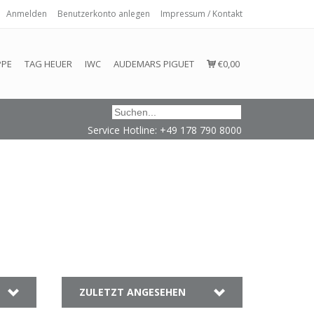
Anmelden
Benutzerkonto anlegen
Impressum / Kontakt
 eingehalten oder erfüllt werden.
PPE
TAG HEUER
IWC
AUDEMARS PIGUET
€0,00
Service Hotline: +49 178 790 8000
ZULETZT ANGESEHEN