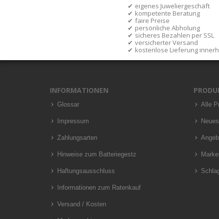
eigenes Juweliergeschäft
kompetente Beratung
faire Preise
persönliche Abholung
sicheres Bezahlen per SSL
versicherter Versand
kostenlose Lieferung inner
INFORMATIONEN
PRODU
Glossar
Alle P
Impressum
Neues
Zahlungsarten
Angeb
Hinweise zum Batteriegestz
Marke
Haftungsausschluss
Schla
Informationen zum Ratenkauf
Versand / Kosten