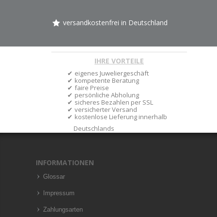
versandkostenfrei in Deutschland
IHRE VORTEILE
eigenes Juweliergeschäft
kompetente Beratung
faire Preise
persönliche Abholung
sicheres Bezahlen per SSL
versicherter Versand
kostenlose Lieferung innerhalb
Deutschlands
INFORMATIONEN
Glossar
Impressum
Zahlungsarten