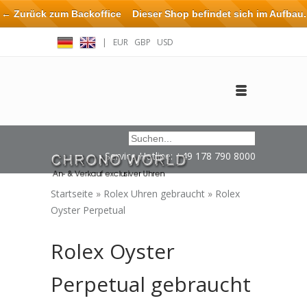
← Zurück zum Backoffice
Dieser Shop befindet sich im Aufbau.
Eventuell können nicht alle Bestellungen eingehalten oder erfüllt
|
EUR
GBP
USD
werden.
Anmelden
Benutzerkonto anlegen
Impressum / Kontakt
Service Hotline: +49 178 790 8000
Startseite
»
Rolex Uhren gebraucht
»
Rolex
Oyster Perpetual
Rolex Oyster
Perpetual gebraucht