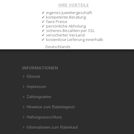
IHRE VORTEILE
eigenes Juweliergeschäft
kompetente Beratung
faire Preise
persönliche Abholung
sicheres Bezahlen per SSL
versicherter Versand
kostenlose Lieferung innerhalb
Deutschlands
INFORMATIONEN
Glossar
Impressum
Zahlungsarten
Hinweise zum Batteriegestz
Haftungsausschluss
Informationen zum Ratenkauf