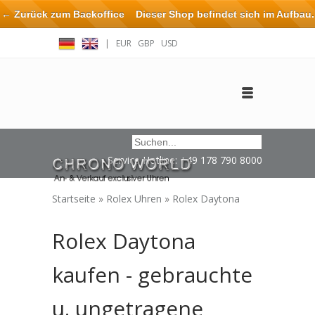
← Zurück zum Backoffice
Dieser Shop befindet sich im Aufbau.
Eventuell können nicht alle Bestellungen eingehalten oder erfüllt
|
EUR
GBP
USD
werden.
Anmelden
Benutzerkonto anlegen
Impressum / Kontakt
Service Hotline: +49 178 790 8000
Startseite
»
Rolex Uhren
»
Rolex Daytona
Rolex Daytona
kaufen - gebrauchte
u. ungetragene