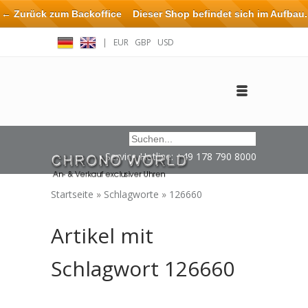
← Zurück zum Backoffice
Dieser Shop befindet sich im Aufbau.
Eventuell können nicht alle Bestellungen eingehalten oder erfüllt
|
EUR
GBP
USD
werden.
Anmelden
Benutzerkonto anlegen
Impressum / Kontakt
Service Hotline: +49 178 790 8000
Startseite
»
Schlagworte
»
126660
Artikel mit
Schlagwort 126660