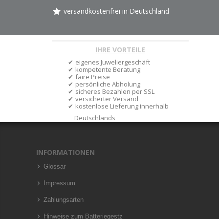
versandkostenfrei in Deutschland
IHRE VORTEILE
eigenes Juweliergeschäft
kompetente Beratung
faire Preise
persönliche Abholung
sicheres Bezahlen per SSL
versicherter Versand
kostenlose Lieferung innerhalb
Deutschlands
INFORMATIONEN
Glossar
Impressum
Zahlungsarten
Hinweise zum Batteriegestz