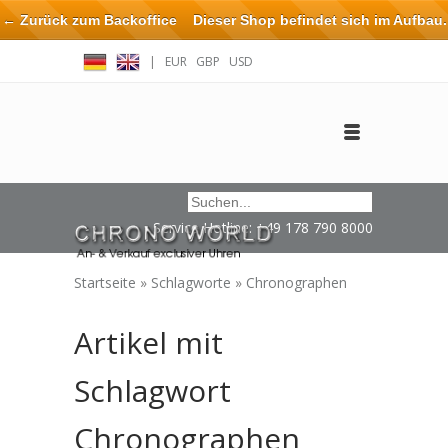
← Zurück zum Backoffice
Dieser Shop befindet sich im Aufbau.
Eventuell können nicht alle Bestellungen eingehalten oder erfüllt
|
EUR
GBP
USD
werden.
Anmelden
Benutzerkonto anlegen
Impressum / Kontakt
Service Hotline: +49 178 790 8000
Startseite
»
Schlagworte
»
Chronographen
Artikel mit
Schlagwort
Chronographen