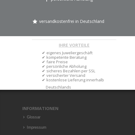
versandkostenfrei in Deutschland
IHRE VORTEILE
eigenes Juweliergeschäft
kompetente Beratung
faire Preise
persönliche Abholung
sicheres Bezahlen per SSL
versicherter Versand
kostenlose Lieferung innerhalb
Deutschlands
INFORMATIONEN
Glossar
Impressum