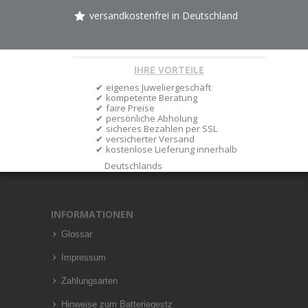
versandkostenfrei in Deutschland
IHRE VORTEILE
eigenes Juweliergeschäft
kompetente Beratung
faire Preise
persönliche Abholung
sicheres Bezahlen per SSL
versicherter Versand
kostenlose Lieferung innerhalb
Deutschlands
INFORMATIONEN
Glossar
Impressum
Zahlungsarten
Hinweise zum Batteriegestz