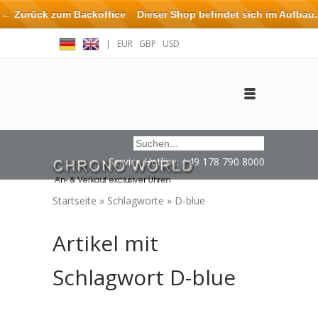
← Zurück zum Backoffice
Dieser Shop befindet sich im Aufbau.
Eventuell können nicht alle Bestellungen eingehalten oder erfüllt
|
EUR
GBP
USD
werden.
Anmelden
Benutzerkonto anlegen
Impressum / Kontakt
Service Hotline: +49 178 790 8000
Startseite
»
Schlagworte
»
D-blue
Artikel mit
Schlagwort D-blue