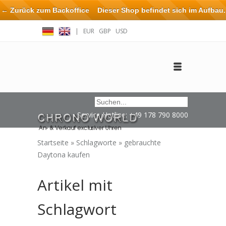
← Zurück zum Backoffice
Dieser Shop befindet sich im Aufbau.
Eventuell können nicht alle Bestellungen eingehalten oder erfüllt
|
EUR
GBP
USD
werden.
Anmelden
Benutzerkonto anlegen
Impressum / Kontakt
Service Hotline: +49 178 790 8000
Startseite
»
Schlagworte
»
gebrauchte
Daytona kaufen
Artikel mit
Schlagwort