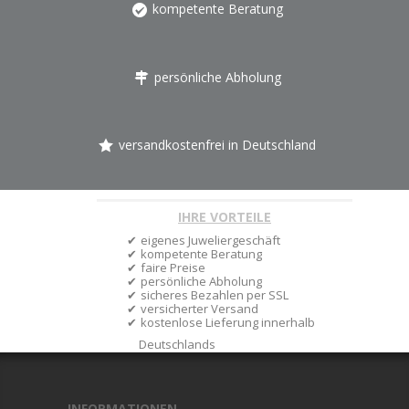
kompetente Beratung
persönliche Abholung
versandkostenfrei in Deutschland
IHRE VORTEILE
eigenes Juweliergeschäft
kompetente Beratung
faire Preise
persönliche Abholung
sicheres Bezahlen per SSL
versicherter Versand
kostenlose Lieferung innerhalb
Deutschlands
INFORMATIONEN