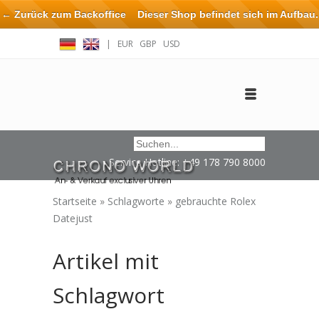
← Zurück zum Backoffice
Dieser Shop befindet sich im Aufbau.
Eventuell können nicht alle Bestellungen eingehalten oder erfüllt
|
EUR
GBP
USD
werden.
Anmelden
Benutzerkonto anlegen
Impressum / Kontakt
Service Hotline: +49 178 790 8000
Startseite
»
Schlagworte
»
gebrauchte Rolex
Datejust
Artikel mit
Schlagwort