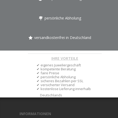
persönliche Abholung
versandkostenfrei in Deutschland
IHRE VORTEILE
eigenes Juweliergeschäft
kompetente Beratung
faire Preise
persönliche Abholung
sicheres Bezahlen per SSL
versicherter Versand
kostenlose Lieferung innerhalb
Deutschlands
INFORMATIONEN