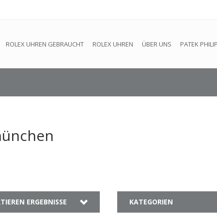
efindet sich im Aufbau. Eventuell können nicht alle Bestellungen
ROLEX UHREN GEBRAUCHT
ROLEX UHREN
ÜBER UNS
PATEK PHILI
 münchen
TIEREN ERGEBNISSE
KATEGORIEN