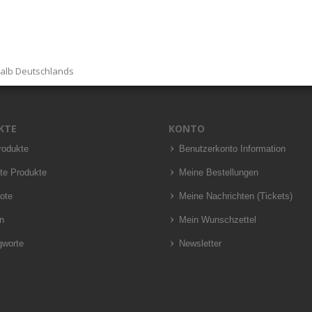
halb Deutschlands
KTE
KONTO
rodukte
Benutzerkonto Information
te Produkte
Meine Bestellungen
ote
Meine Nachrichten (Tickets)
n
Mein Wunschzettel
gworte
Newsletter