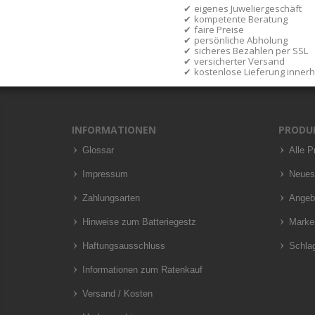
eigenes Juweliergeschäft
kompetente Beratung
faire Preise
persönliche Abholung
sicheres Bezahlen per SSL
versicherter Versand
kostenlose Lieferung inner
INFORMATIONEN
PRODU
Glossar
Alle P
Impressum
Neues
Zahlungsarten
Angeb
Hinweise zum Batteriegestz
Marke
Haftungsausschluss
Schla
Informationen zum Ratenkauf
Versand / Kosten