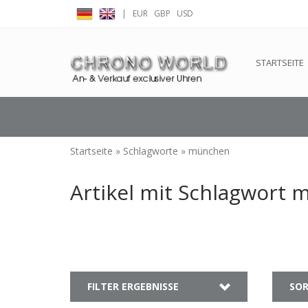
|
EUR
GBP
USD
← Zurück zum Backoffice
Dieser Shop b
STARTSEITE
Startseite
»
Schlagworte
»
münchen
Artikel mit Schlagwort
FILTER ERGEBNISSE
SOR