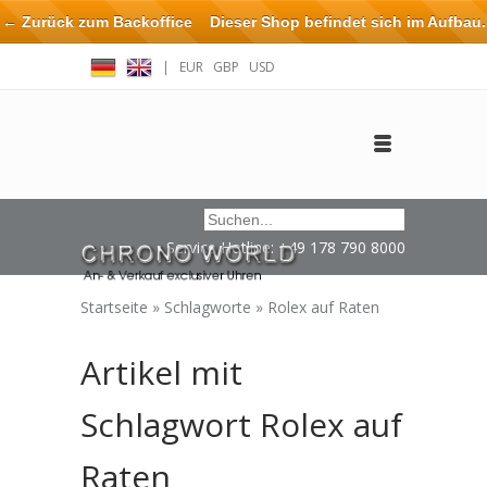
← Zurück zum Backoffice
Dieser Shop befindet sich im Aufbau.
Eventuell können nicht alle Bestellungen eingehalten oder erfüllt
|
EUR
GBP
USD
werden.
Anmelden
Benutzerkonto anlegen
Impressum / Kontakt
Service Hotline: +49 178 790 8000
Startseite
»
Schlagworte
»
Rolex auf Raten
Artikel mit
Schlagwort Rolex auf
Raten