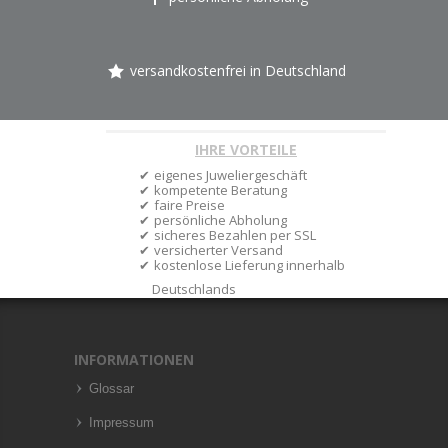
versandkostenfrei in Deutschland
IHRE VORTEILE
eigenes Juweliergeschäft
kompetente Beratung
faire Preise
persönliche Abholung
sicheres Bezahlen per SSL
versicherter Versand
kostenlose Lieferung innerhalb
Deutschlands
INFORMATIONEN
Glossar
Impressum