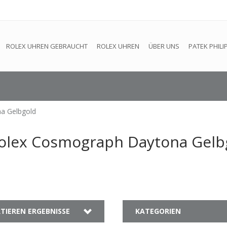
efindet sich im Aufbau. Eventuell können nicht alle Bestellungen
ROLEX UHREN GEBRAUCHT
ROLEX UHREN
ÜBER UNS
PATEK PHILI
a Gelbgold
 Rolex Cosmograph Daytona Gelb
TIEREN ERGEBNISSE
KATEGORIEN