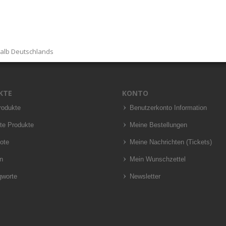
halb Deutschlands
KTE
KONTO
rodukte
Benutzerkonto Information
te Produkte
Meine Bestellungen
ote
Meine Nachrichten (Tickets)
n
Mein Wunschzettel
gworte
Newsletter