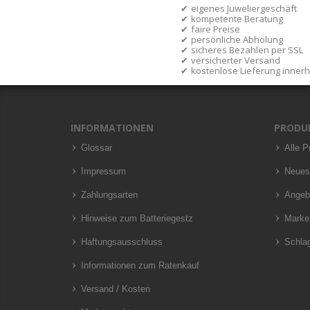
eigenes Juweliergeschäft
kompetente Beratung
faire Preise
persönliche Abholung
sicheres Bezahlen per SSL
versicherter Versand
kostenlose Lieferung inner
INFORMATIONEN
PRODU
Glossar
Alle P
Impressum
Neues
Zahlungsarten
Angeb
Hinweise zum Batteriegestz
Marke
Haftungsausschluss
Schla
Informationen zum Ratenkauf
Versand / Kosten