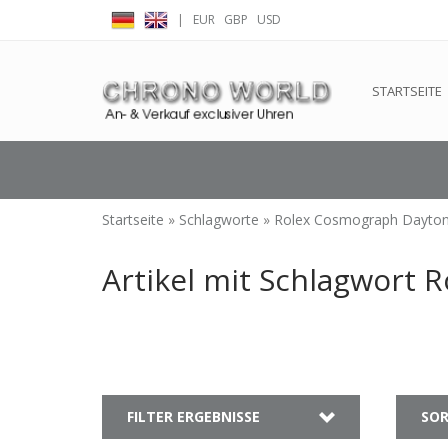
|
EUR
GBP
USD
← Zurück zum Backoffice
Dieser Shop b
STARTSEITE
Startseite
»
Schlagworte
»
Rolex Cosmograph Dayton
Artikel mit Schlagwort
FILTER ERGEBNISSE
SOR