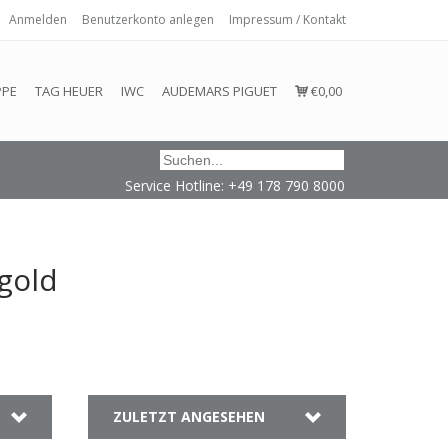
Anmelden
Benutzerkonto anlegen
Impressum / Kontakt
 eingehalten oder erfüllt werden.
PPE
TAG HEUER
IWC
AUDEMARS PIGUET
€0,00
Service Hotline: +49 178 790 8000
gold
ZULETZT ANGESEHEN