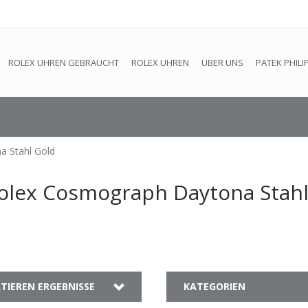
efindet sich im Aufbau. Eventuell können nicht alle Bestellungen
ROLEX UHREN GEBRAUCHT
ROLEX UHREN
ÜBER UNS
PATEK PHILI
a Stahl Gold
Rolex Cosmograph Daytona Stah
TIEREN ERGEBNISSE
KATEGORIEN