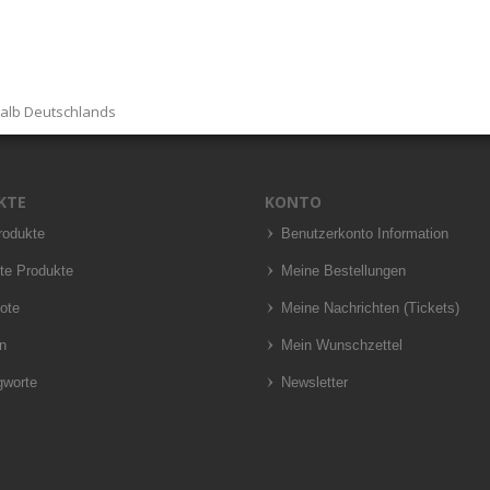
halb Deutschlands
KTE
KONTO
rodukte
Benutzerkonto Information
te Produkte
Meine Bestellungen
ote
Meine Nachrichten (Tickets)
n
Mein Wunschzettel
gworte
Newsletter