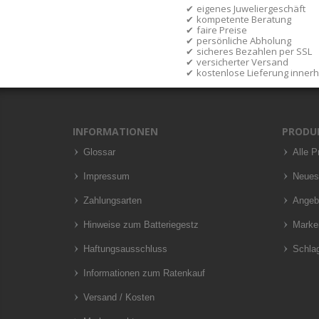
eigenes Juweliergeschäft
kompetente Beratung
faire Preise
persönliche Abholung
sicheres Bezahlen per SSL
versicherter Versand
kostenlose Lieferung inner
INFORMATIONEN
PRODU
Glossar
Alle P
Impressum
Neues
Zahlungsarten
Angeb
Hinweise zum Batteriegestz
Marke
Haftungsausschluss
Schla
Informationen zum Ratenkauf
Versand / Kosten