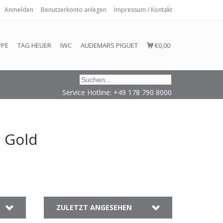
Anmelden
Benutzerkonto anlegen
Impressum / Kontakt
 eingehalten oder erfüllt werden.
PPE
TAG HEUER
IWC
AUDEMARS PIGUET
€0,00
Service Hotline: +49 178 790 8000
l Gold
ZULETZT ANGESEHEN