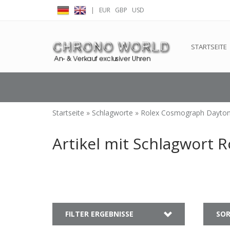
|
EUR
GBP
USD
← Zurück zum Backoffice
Dieser Shop b
STARTSEITE
Startseite
»
Schlagworte
»
Rolex Cosmograph Dayton
Artikel mit Schlagwort 
FILTER ERGEBNISSE
SOR