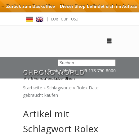
← Zurück zum Backoffice
Dieser Shop befindet sich im Aufbau.
Eventuell können nicht alle Bestellungen eingehalten oder erfüllt
|
EUR
GBP
USD
werden.
Anmelden
Benutzerkonto anlegen
Impressum / Kontakt
Service Hotline: +49 178 790 8000
Startseite
»
Schlagworte
»
Rolex Date
gebraucht kaufen
Artikel mit
Schlagwort Rolex