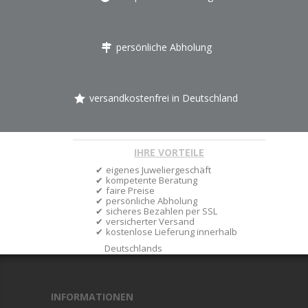
persönliche Abholung
versandkostenfrei in Deutschland
IHRE VORTEILE
eigenes Juweliergeschäft
kompetente Beratung
faire Preise
persönliche Abholung
sicheres Bezahlen per SSL
versicherter Versand
kostenlose Lieferung innerhalb
Deutschlands
INFORMATIONEN