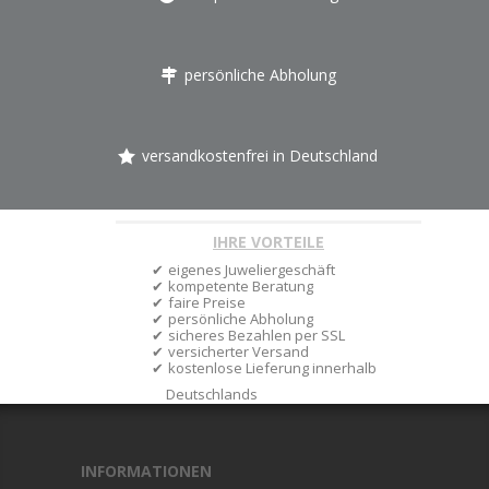
persönliche Abholung
versandkostenfrei in Deutschland
IHRE VORTEILE
eigenes Juweliergeschäft
kompetente Beratung
faire Preise
persönliche Abholung
sicheres Bezahlen per SSL
versicherter Versand
kostenlose Lieferung innerhalb
Deutschlands
INFORMATIONEN