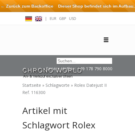
← Zurück zum Backoffice
Dieser Shop befindet sich im Aufbau.
Eventuell können nicht alle Bestellungen eingehalten oder erfüllt
|
EUR
GBP
USD
werden.
Anmelden
Benutzerkonto anlegen
Impressum / Kontakt
Service Hotline: +49 178 790 8000
Startseite
»
Schlagworte
»
Rolex Datejust II
Ref. 116300
Artikel mit
Schlagwort Rolex