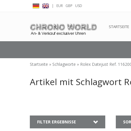
|
EUR
GBP
USD
← Zurück zum Backoffice
Dieser Shop b
STARTSEITE
Startseite
»
Schlagworte
»
Rolex Datejust Ref. 11620
Artikel mit Schlagwort R
FILTER ERGEBNISSE
SOR