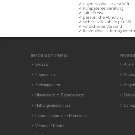
eigenes Juweliergeschäft
kompetente Beratung
faire Preise
persönliche Abholung
sicheres Bezahlen per SSL
versicherter Versand
kostenlose Lieferung inner
INFORMATIONEN
PRODU
Glossar
Alle P
Impressum
Neues
Zahlungsarten
Angeb
Hinweise zum Batteriegestz
Marke
Haftungsausschluss
Schla
Informationen zum Ratenkauf
Versand / Kosten