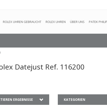
efindet sich im Aufbau. Eventuell können nicht alle Bestellungen
ROLEX UHREN GEBRAUCHT
ROLEX UHREN
ÜBER UNS
PATEK PHILI
0
olex Datejust Ref. 116200
TIEREN ERGEBNISSE
KATEGORIEN