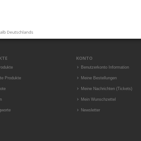
halb Deutschlands
KTE
KONTO
rodukte
Benutzerkonto Information
te Produkte
Meine Bestellungen
ote
Meine Nachrichten (Tickets)
n
Mein Wunschzettel
gworte
Newsletter