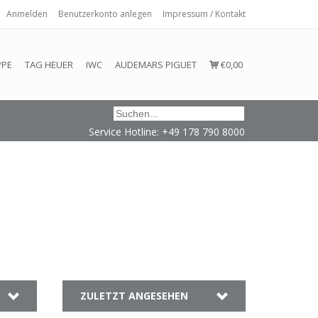
Anmelden
Benutzerkonto anlegen
Impressum / Kontakt
 eingehalten oder erfüllt werden.
PPE
TAG HEUER
IWC
AUDEMARS PIGUET
€0,00
Service Hotline: +49 178 790 8000
ZULETZT ANGESEHEN