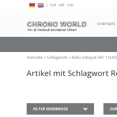
|
EUR
GBP
USD
← Zurück zum Backoffice
Dieser Shop b
STARTSEITE
Startseite
»
Schlagworte
»
Rolex Datejust Ref. 11630
Artikel mit Schlagwort R
FILTER ERGEBNISSE
SOR