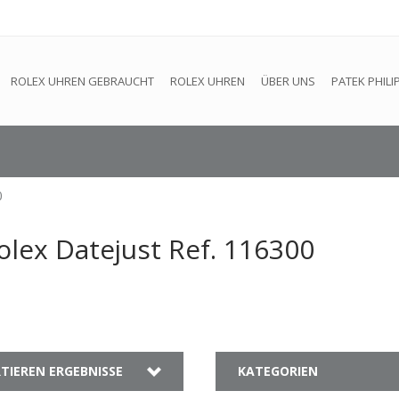
efindet sich im Aufbau. Eventuell können nicht alle Bestellungen
ROLEX UHREN GEBRAUCHT
ROLEX UHREN
ÜBER UNS
PATEK PHILI
0
olex Datejust Ref. 116300
TIEREN ERGEBNISSE
KATEGORIEN