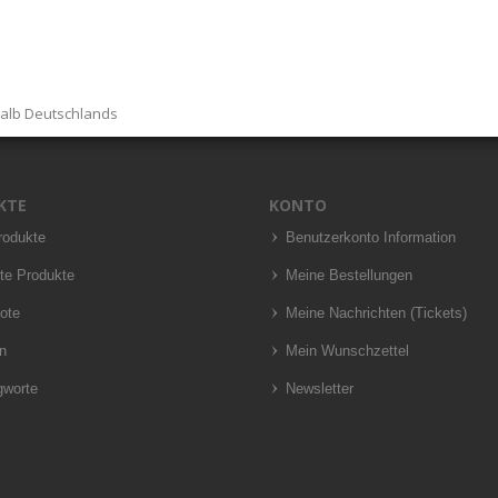
halb Deutschlands
KTE
KONTO
rodukte
Benutzerkonto Information
te Produkte
Meine Bestellungen
ote
Meine Nachrichten (Tickets)
n
Mein Wunschzettel
gworte
Newsletter