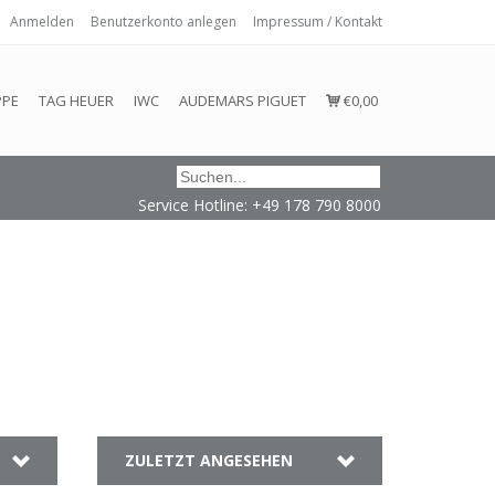
Anmelden
Benutzerkonto anlegen
Impressum / Kontakt
 eingehalten oder erfüllt werden.
PPE
TAG HEUER
IWC
AUDEMARS PIGUET
€0,00
Service Hotline: +49 178 790 8000
ZULETZT ANGESEHEN