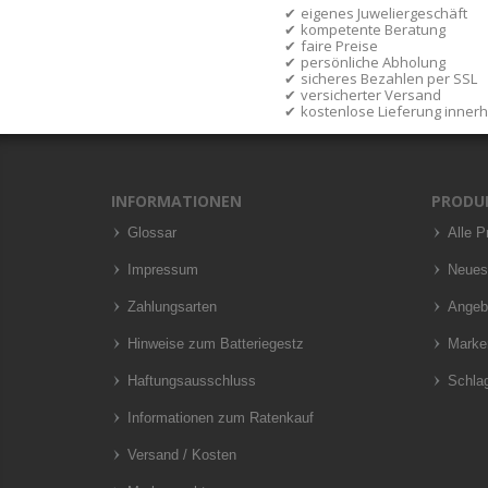
eigenes Juweliergeschäft
kompetente Beratung
faire Preise
persönliche Abholung
sicheres Bezahlen per SSL
versicherter Versand
kostenlose Lieferung inner
INFORMATIONEN
PRODU
Glossar
Alle P
Impressum
Neues
Zahlungsarten
Angeb
Hinweise zum Batteriegestz
Marke
Haftungsausschluss
Schla
Informationen zum Ratenkauf
Versand / Kosten