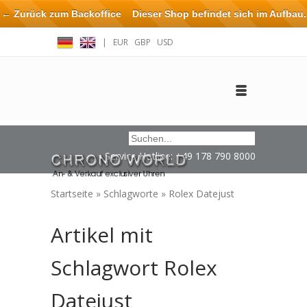
← Zurück zum Backoffice
Dieser Shop befindet sich im Aufbau.
Eventuell können nicht alle Bestellungen eingehalten oder erfüllt
|
EUR
GBP
USD
werden.
Anmelden
Benutzerkonto anlegen
Impressum / Kontakt
Service Hotline: +49 178 790 8000
Startseite
»
Schlagworte
»
Rolex Datejust
Artikel mit
Schlagwort Rolex
Datejust