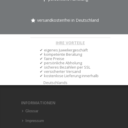
versandkostenfrei in Deutschland
IHRE VORTEILE
eigenes Juweliergeschäft
kompetente Beratung
faire Preise
persönliche Abholung
sicheres Bezahlen per SSL
versicherter Versand
kostenlose Lieferung innerhalb
Deutschlands
INFORMATIONEN
Glossar
Impressum