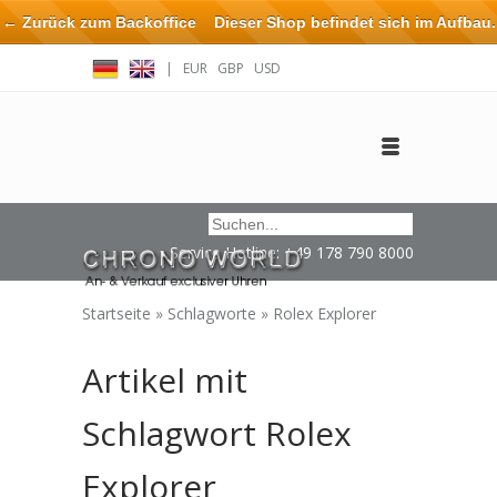
← Zurück zum Backoffice
Dieser Shop befindet sich im Aufbau.
Eventuell können nicht alle Bestellungen eingehalten oder erfüllt
|
EUR
GBP
USD
werden.
Anmelden
Benutzerkonto anlegen
Impressum / Kontakt
Service Hotline: +49 178 790 8000
Startseite
»
Schlagworte
»
Rolex Explorer
Artikel mit
Schlagwort Rolex
Explorer