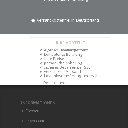
versandkostenfrei in Deutschland
IHRE VORTEILE
eigenes Juweliergeschäft
kompetente Beratung
faire Preise
persönliche Abholung
sicheres Bezahlen per SSL
versicherter Versand
kostenlose Lieferung innerhalb
Deutschlands
INFORMATIONEN
Glossar
Impressum