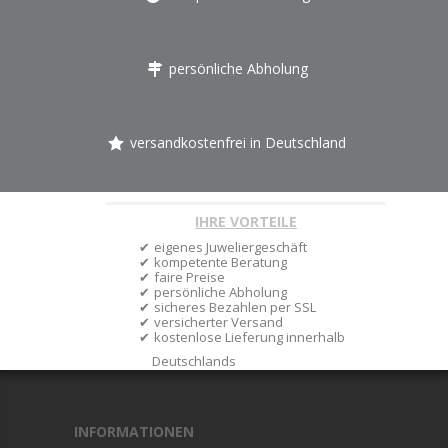
persönliche Abholung
versandkostenfrei in Deutschland
IHRE VORTEILE
eigenes Juweliergeschäft
kompetente Beratung
faire Preise
persönliche Abholung
sicheres Bezahlen per SSL
versicherter Versand
kostenlose Lieferung innerhalb
Deutschlands
INFORMATIONEN