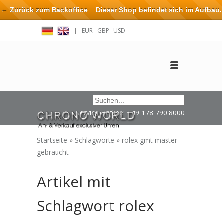
← Zurück zum Backoffice
Dieser Shop befindet sich im Aufbau.
Eventuell können nicht alle Bestellungen eingehalten oder erfüllt
|
EUR
GBP
USD
werden.
Anmelden
Benutzerkonto anlegen
Impressum / Kontakt
Service Hotline: +49 178 790 8000
Startseite
»
Schlagworte
»
rolex gmt master
gebraucht
Artikel mit
Schlagwort rolex