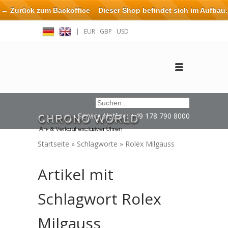
← Zurück zum Backoffice
Dieser Shop befindet sich im Aufbau.
Eventuell können nicht alle Bestellungen eingehalten oder erfüllt
|
EUR
GBP
USD
werden.
Anmelden
Benutzerkonto anlegen
Impressum / Kontakt
Service Hotline: +49 178 790 8000
Startseite
»
Schlagworte
»
Rolex Milgauss
Artikel mit
Schlagwort Rolex
Milgauss