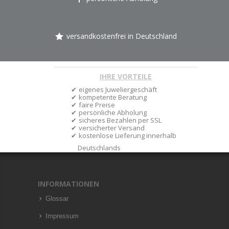
versandkostenfrei in Deutschland
IHRE VORTEILE
eigenes Juweliergeschäft
kompetente Beratung
faire Preise
persönliche Abholung
sicheres Bezahlen per SSL
versicherter Versand
kostenlose Lieferung innerhalb
Deutschlands
INFORMATIONEN
Glossar
Impressum