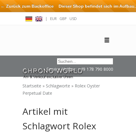
← Zurück zum Backoffice
Dieser Shop befindet sich im Aufbau.
Eventuell können nicht alle Bestellungen eingehalten oder erfüllt
|
EUR
GBP
USD
werden.
Anmelden
Benutzerkonto anlegen
Impressum / Kontakt
Service Hotline: +49 178 790 8000
Startseite
»
Schlagworte
»
Rolex Oyster
Perpetual Date
Artikel mit
Schlagwort Rolex