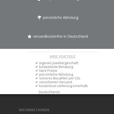
persönliche Abholung
versandkostenfrei in Deutschland
IHRE VORTEILE
eigenes Juweliergeschäft
kompetente Beratung
faire Preise
persönliche Abholung
sicheres Bezahlen per SSL
versicherter Versand
kostenlose Lieferung innerhalb
Deutschlands
INFORMATIONEN